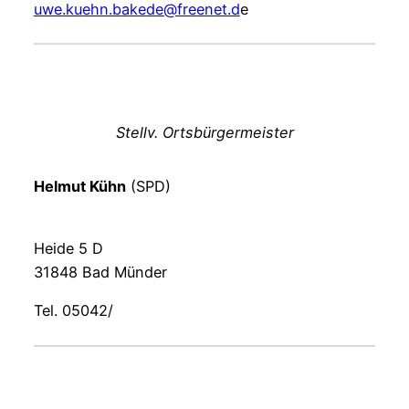
uwe.kuehn.bakede@freenet.d
e
Stellv. Ortsbürgermeister
Helmut Kühn
(SPD)
Heide 5 D
31848 Bad Münder
Tel. 05042/