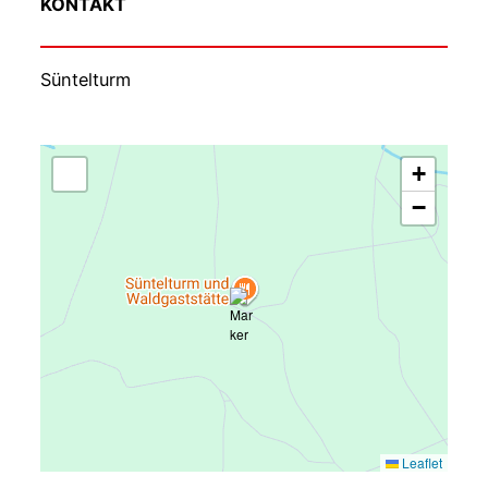
KONTAKT
Süntelturm
+
−
Leaflet