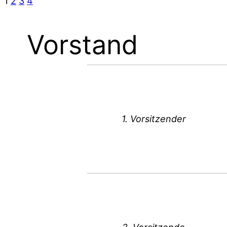
1
2
3
4
Vorstand
1. Vorsitzender