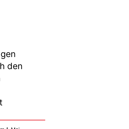
ngen
h den
n
t