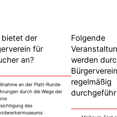
bietet der
Folgende
erverein für
Veranstaltu
ucher an?
werden durc
Bürgerverei
regelmäßig
ilnahme an der Platt-Runde
durchgeführ
hrungen durch die Wege der
nne
sichtigung des
andwerkermuseums