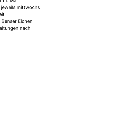
m 1. Mai
 jeweils mittwochs
eit
 Benser Eichen
taltungen nach