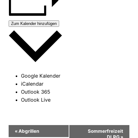
Zum Kalender hinzufügen
Google Kalender
iCalendar
Outlook 365
Outlook Live
Veranstaltung-
«
Abgrillen
Sommerfreizeit
DLRG
»