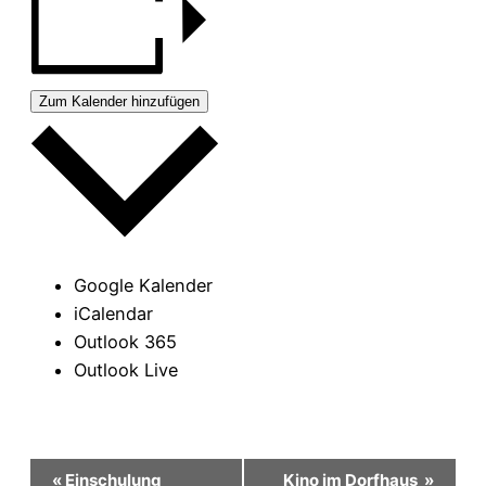
Zum Kalender hinzufügen
Google Kalender
iCalendar
Outlook 365
Outlook Live
Veranstaltung-
«
Einschulung
Kino im Dorfhaus
»