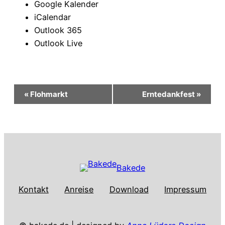
Google Kalender
iCalendar
Outlook 365
Outlook Live
Veranstaltung-
«
Flohmarkt
Erntedankfest
»
Navigation
Bakede
Kontakt
Anreise
Download
Impressum