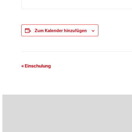
Zum Kalender hinzufügen
Veranstaltung-
«
Einschulung
Navigation