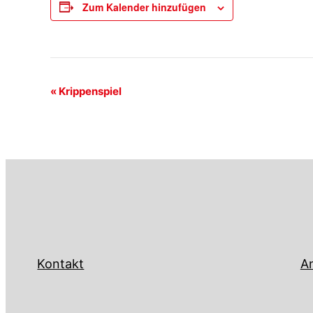
Zum Kalender hinzufügen
Veranstaltung-
«
Krippenspiel
Navigation
Kontakt
An