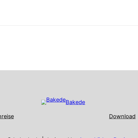
Bakede
reise
Download