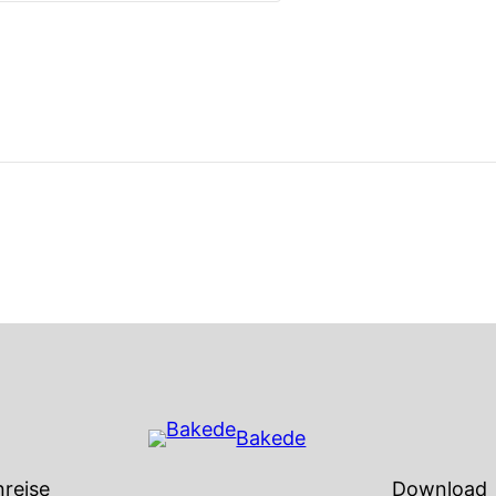
Bakede
reise
Download