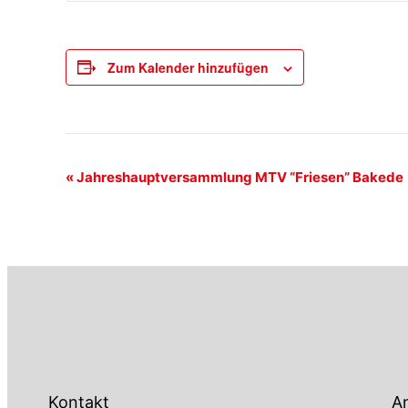
Zum Kalender hinzufügen
Veranstaltung-
«
Jahreshauptversammlung MTV “Friesen” Bakede
Navigation
Kontakt
An