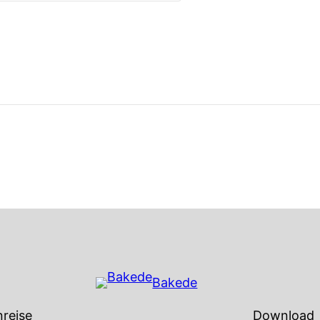
Bakede
reise
Download