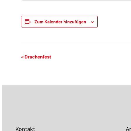
Zum Kalender hinzufügen
Veranstaltung-
«
Drachenfest
Navigation
Kontakt
An