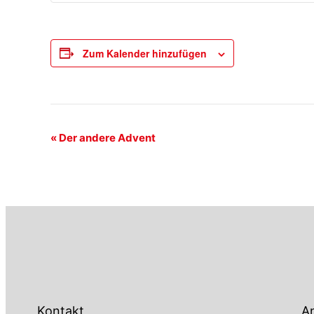
Zum Kalender hinzufügen
Veranstaltung-
«
Der andere Advent
Navigation
Kontakt
An