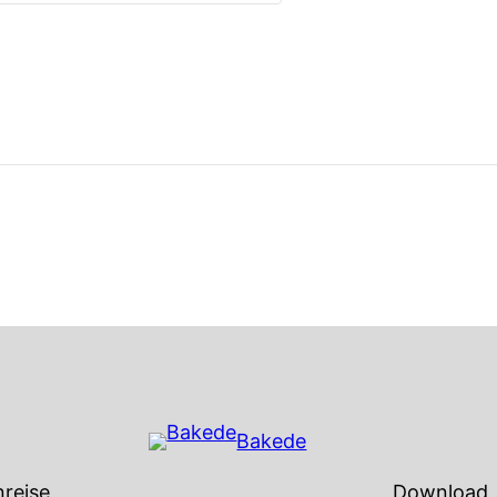
Bakede
reise
Download