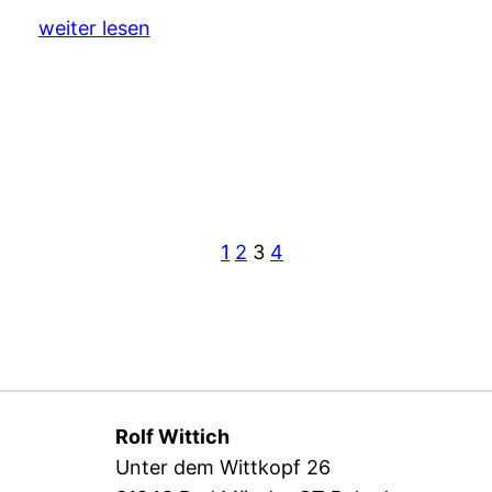
weiter lesen
1
2
3
4
Rolf Wittich
Unter dem Wittkopf 26