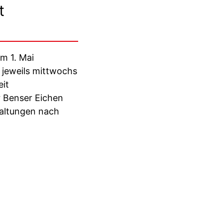
t
m 1. Mai
 jeweils mittwochs
eit
 Benser Eichen
taltungen nach