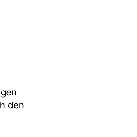
ngen
h den
n