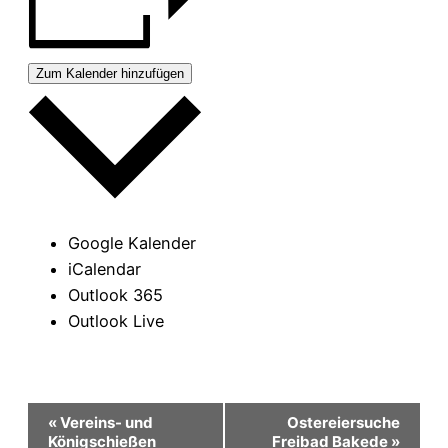
Zum Kalender hinzufügen
Google Kalender
iCalendar
Outlook 365
Outlook Live
Veranstaltung-
«
Vereins- und
Ostereiersuche
Königschießen
Freibad Bakede
»