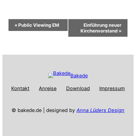
Veranstaltung-
«
Public Viewing EM
Einführung neuer
Kirchenvorstand
»
Navigation
Bakede
Kontakt
Anreise
Download
Impressum
© bakede.de | designed by
Anna Lüders Design