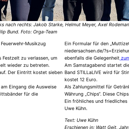
s nach rechts: Jakob Starke, Helmut Meyer, Axel Rodemann
ilip Bund. Foto: Orga-Team
r Feuerwehr-Musikzug
Ein Formular für den „Muttize
niedersachsen.de/?s=Erziehu
 Festzelt zu verlassen, um
ebenfalls die Gelegenheit
zum
elt wieder zu betreten.
Am Samstagabend startet die 
uf. Der Eintritt kostet sieben
Band STILLaLIVE wird für Stim
kostet 12 Euro.
 am Eingang die Ausweise
Als Zahlungsmittel für Geträ
ittsbänder für die
Währung „Chips“. Diese Chip
Ein fröhliches und friedlich
Uwe Kühn.
Text: Uwe Kühn
Erschienen in: Watt Geit, Ja