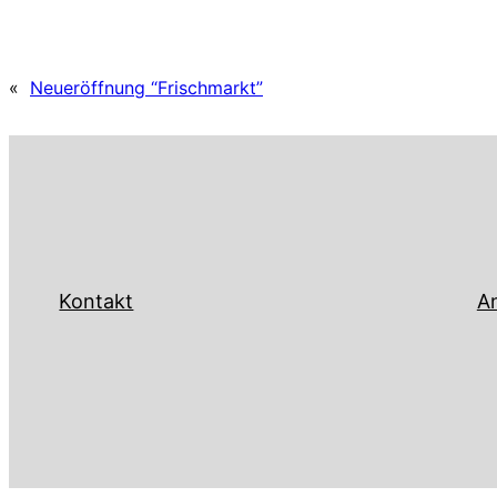
«
Neueröffnung “Frischmarkt”
Kontakt
An