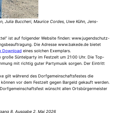
, Julia Buccheri, Maurice Cordes, Uwe Kühn, Jens-
ttel“ ist auf folgender Website finden: www.jugendschutz-
ngsbeauftragung. Die Adresse www.bakede.de bietet
 Download
eines solchen Exemplars.
große Süntelparty im Festzelt um 21:00 Uhr. Die Top-
mung mit richtig guter Partymusik sorgen. Der Eintritt
nke gilt während des Dorfgemeinschaftsfestes die
s können vor dem Festzelt gegen Bargeld gekauft werden.
es Dorfgemeinschaftsfest wünscht allen Ortsbürgermeister
hrgang 8, Ausgabe 2, Mai 2026