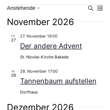
Veranstaltungen
Vera
Anstehende
Ve
Suche
Liste
Datum
November 2026
Suc
An
wählen.
und
Na
27. November 19:00
FR.
27
Ansi
Der andere Advent
Navi
St. Nicolai-Kirche Bakede
28. November 17:00
SA.
28
Tannenbaum aufstellen
Dorfhaus
Dezember 2026