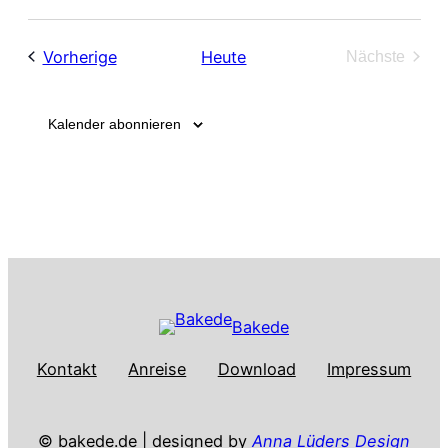
Veranstaltungen
Vorherige
Heute
Nächste
Veranstal
Kalender abonnieren
Bakede
Kontakt
Anreise
Download
Impressum
© bakede.de | designed by
Anna Lüders Design